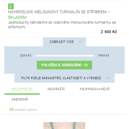
3.
NÁHRDELNÍK MELOUNOVÝ TURMALÍN SE STŘÍBREM
–
SKLADEM
Jednoduchý náhrdelník ze vzácného melounového turmalínu se
stříbrnými...
2 400 Kč
ZOBRAZIT VÍCE
2200
Kč
7900
Kč
POLOŽEK K ZOBRAZENÍ:
10
FILTR PODLE PARAMETRŮ, VLASTNOSTÍ A VÝROBCŮ
NEJLEVNĚJŠÍ
NEJDRAŽŠÍ
NEJPRODÁVANĚJŠÍ
ABECEDNĚ
10
položek celkem