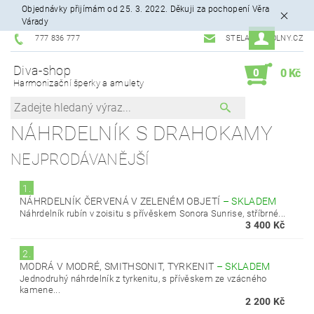
Objednávky přijímám od 25. 3. 2022. Děkuji za pochopení Věra
Várady
777 836 777
STELA99@VOLNY.CZ
Diva-shop
0
0 Kč
Harmonizační šperky a amulety
NÁHRDELNÍK S DRAHOKAMY
NEJPRODÁVANĚJŠÍ
1.
NÁHRDELNÍK ČERVENÁ V ZELENÉM OBJETÍ
–
SKLADEM
Náhrdelník rubín v zoisitu s přívěskem Sonora Sunrise, stříbrné...
3 400 Kč
2.
MODRÁ V MODRÉ, SMITHSONIT, TYRKENIT
–
SKLADEM
Jednodruhý náhrdelník z tyrkenitu, s přívěskem ze vzácného
kamene...
2 200 Kč