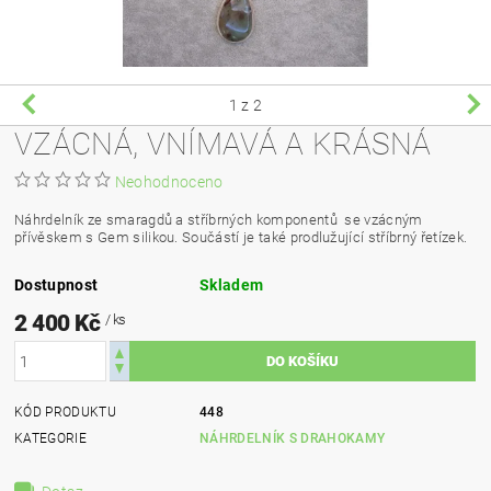
1
z 2
VZÁCNÁ, VNÍMAVÁ A KRÁSNÁ
Neohodnoceno
Náhrdelník ze smaragdů a stříbrných komponentů se vzácným
přívěskem s Gem silikou. Součástí je také prodlužující stříbrný řetízek.
Dostupnost
Skladem
2 400 Kč
/ ks
KÓD PRODUKTU
448
KATEGORIE
NÁHRDELNÍK S DRAHOKAMY