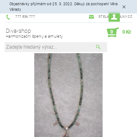
Objednávky přijímám od 25. 3. 2022. Děkuji za pochopení Věra
Várady
777 836 777
STELA99@VOLNY.CZ
Diva-shop
0
0 Kč
Harmonizační šperky a amulety