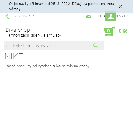
Objednávky přijímám od 25. 3. 2022. Děkuji za pochopení Věra
Várady
777 836 777
STELA99@VOLNY.CZ
Diva-shop
0
0 Kč
Harmonizační šperky a amulety
NIKE
Žádné produkty od výrobce
Nike
nebyly nalezeny....