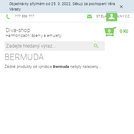
Objednávky přijímám od 25. 3. 2022. Děkuji za pochopení Věra
Várady
777 836 777
STELA99@VOLNY.CZ
Diva-shop
0
0 Kč
Harmonizační šperky a amulety
BERMUDA
Žádné produkty od výrobce
Bermuda
nebyly nalezeny....