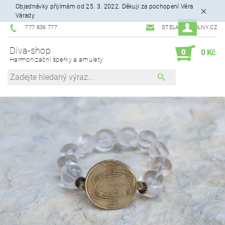
Objednávky přijímám od 25. 3. 2022. Děkuji za pochopení Věra
Várady
777 836 777
STELA99@VOLNY.CZ
Diva-shop
0
0 Kč
Harmonizační šperky a amulety