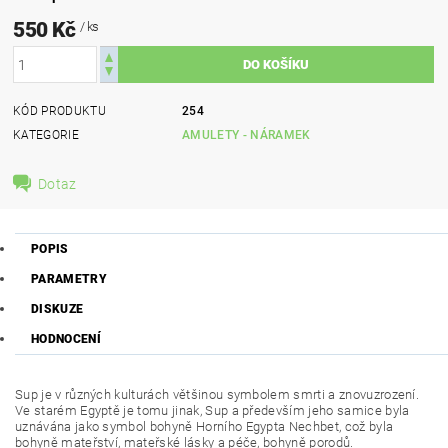
550 Kč
/ ks
KÓD PRODUKTU
254
KATEGORIE
AMULETY - NÁRAMEK
Dotaz
POPIS
PARAMETRY
DISKUZE
HODNOCENÍ
Sup je v různých kulturách většinou symbolem smrti a znovuzrození.
Ve starém Egyptě je tomu jinak, Sup a především jeho samice byla
uznávána jako symbol bohyně Horního Egypta Nechbet, což byla
bohyně mateřství, mateřské lásky a péče, bohyně porodů.