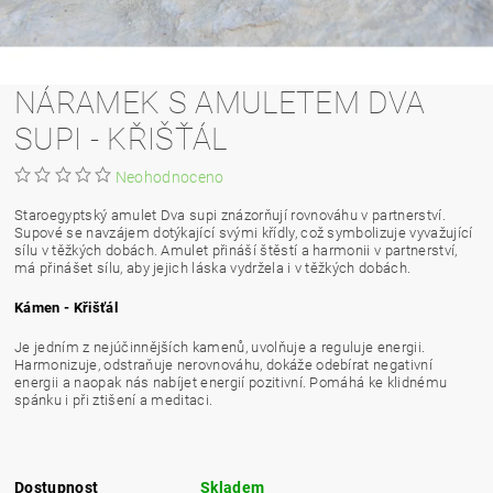
NÁRAMEK S AMULETEM DVA
SUPI - KŘIŠŤÁL
Neohodnoceno
Staroegyptský amulet Dva supi znázorňují rovnováhu v partnerství.
Supové se navzájem dotýkající svými křídly, což symbolizuje vyvažující
sílu v těžkých dobách. Amulet přináší štěstí a harmonii v partnerství,
má přinášet sílu, aby jejich láska vydržela i v těžkých dobách.
Kámen - Křišťál
Je jedním z nejúčinnějších kamenů, uvolňuje a reguluje energii.
Harmonizuje, odstraňuje nerovnováhu, dokáže odebírat negativní
energii a naopak nás nabíjet energií pozitivní. Pomáhá ke klidnému
spánku i při ztišení a meditaci.
Dostupnost
Skladem