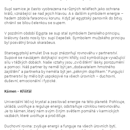
Supí samice je často vyobrazena na různých reliéfech jako ochrana
králů, vznášející se nad jejich hlavou. A s dalším symbolem energie –
hadem zdobila faraonovu korunu. Když jel egyptský panovník do bitvy,
chránil se bílou čelenkou se supem.
V pozdním období Egypta se sup stal symbolem ženského principu,
královny často nosily tzv. supí čepeček. Symbolem mužského principu
byl posvátný brouk skarabeus.
Staroegyptský amulet Dva supi znázorňují rovnováhu v partnerství.
Supové se navzájem dotýkající svými křídly, což symbolizuje vyvažující
sílu v těžkých dobách. Naše vztahy jsou „cvičištěm“ lásky, porozumění
a pomoci. Náš partner by neměl být jen „dodavatelem hmotného
zajištění“ a partnerka by neměla být jen „pěkným doplňkem.“ Fungující
partnerství by mělo být uspokojivé na všech úrovních – duchovní,
duševní, emocionální i fyzické.
Kámen - Křišťál
Univerzální léčivý krystal a zesilovač energie na této planetě. Pohlcuje,
ukládá, uvolňuje a reguluje energii, odstraňuje vzniklou nerovnováhu.
Je to kámen, který nám svým čirým světlem pomáhá v karmických
vazbách, které uvolňuje a pročišťuje.
Duchovní rovina: zvyšuje energii a funguje na všech úrovních bytí,