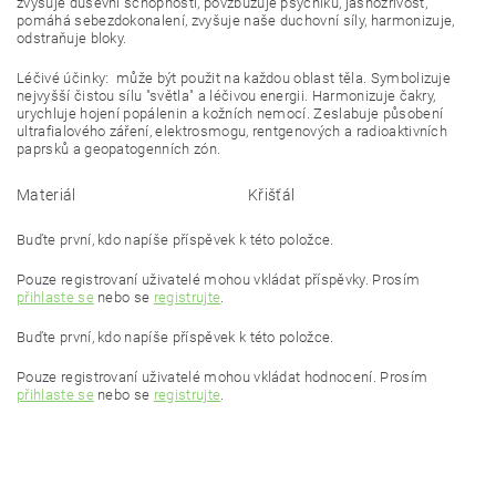
zvyšuje duševní schopnosti, povzbuzuje psychiku, jasnozřivost,
pomáhá sebezdokonalení, zvyšuje naše duchovní síly, harmonizuje,
odstraňuje bloky.
Léčivé účinky: může být použit na každou oblast těla. Symbolizuje
nejvyšší čistou sílu "světla" a léčivou energii. Harmonizuje čakry,
urychluje hojení popálenin a kožních nemocí. Zeslabuje působení
ultrafialového záření, elektrosmogu, rentgenových a radioaktivních
paprsků a geopatogenních zón.
Materiál
Křišťál
Buďte první, kdo napíše příspěvek k této položce.
Pouze registrovaní uživatelé mohou vkládat příspěvky. Prosím
přihlaste se
nebo se
registrujte
.
Buďte první, kdo napíše příspěvek k této položce.
Pouze registrovaní uživatelé mohou vkládat hodnocení. Prosím
přihlaste se
nebo se
registrujte
.